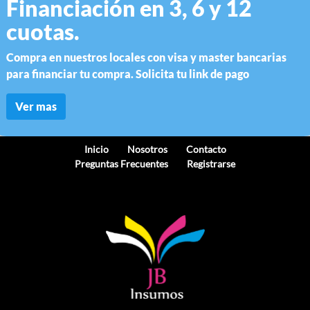
Financiación en 3, 6 y 12
cuotas.
Compra en nuestros locales con visa y master bancarias
para financiar tu compra. Solicita tu link de pago
Ver mas
Inicio
Nosotros
Contacto
Preguntas Frecuentes
Registrarse