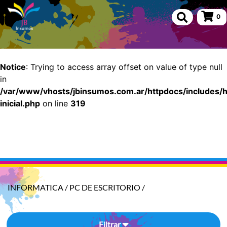
0
Notice
: Undefined offset: 150 in
/var/www/vhosts/jbinsumos.com.ar/httpdocs/includes/
inicial.php
on line
319
Notice
: Trying to access array offset on value of type null
in
/var/www/vhosts/jbinsumos.com.ar/httpdocs/includes/
inicial.php
on line
319
INFORMATICA
/
PC DE ESCRITORIO
/
Filtrar