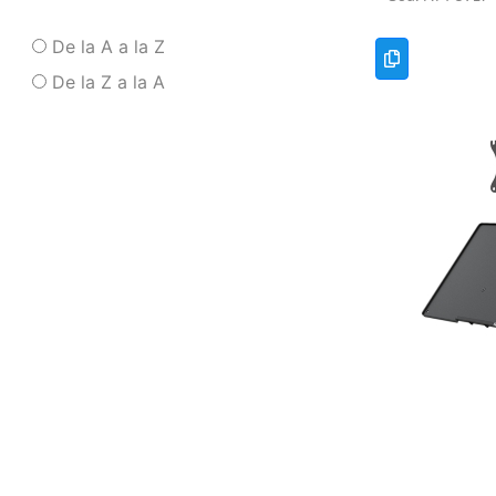
De la A a la Z
De la Z a la A