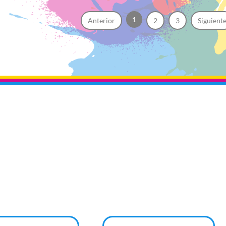
1
Anterior
2
3
Siguient