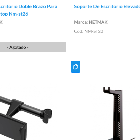
critorio Doble Brazo Para
Soporte De Escritorio Eleva
ptop Nm-st26
K
NETMAK
NM-ST20
- Agotado -