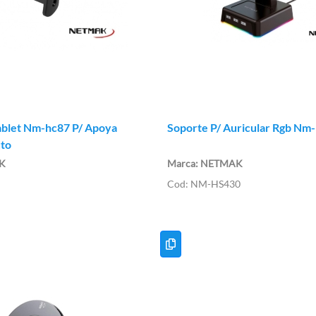
et Nm-hc87 P/ Apoya
Soporte P/ Auricular Rgb Nm
to
K
NETMAK
NM-HS430