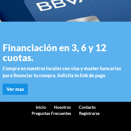
Financiación en 3, 6 y 12
cuotas.
Compra en nuestros locales con visa y master bancarias
para financiar tu compra. Solicita tu link de pago
Ver mas
Inicio
Nosotros
Contacto
Preguntas Frecuentes
Registrarse