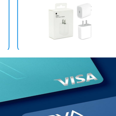
CABEZAL IPHONE 25W TIPO C MHJE3ZM/A