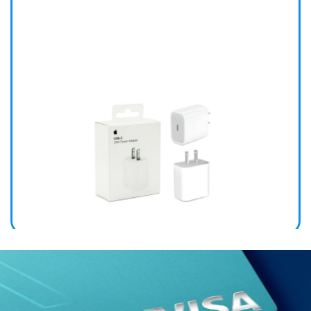
CABEZAL IPHONE 25W TIPO C MHJE3ZM/A