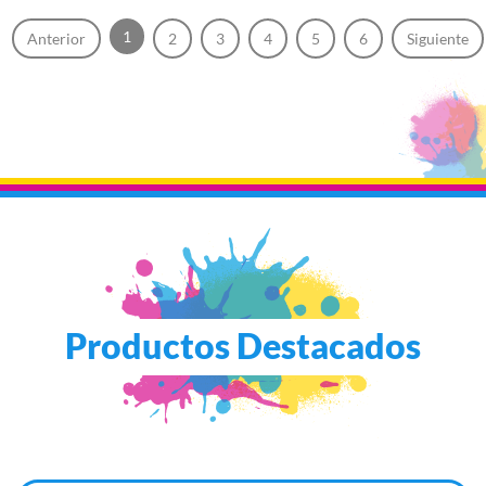
1
Anterior
2
3
4
5
6
Siguiente
Productos Destacados