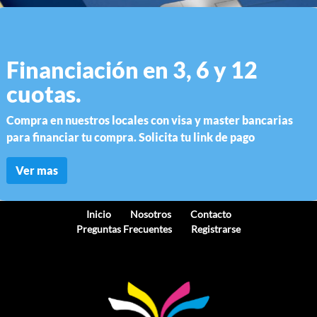
Financiación en 3, 6 y 12
cuotas.
Compra en nuestros locales con visa y master bancarias
para financiar tu compra. Solicita tu link de pago
Ver mas
Inicio
Nosotros
Contacto
Preguntas Frecuentes
Registrarse