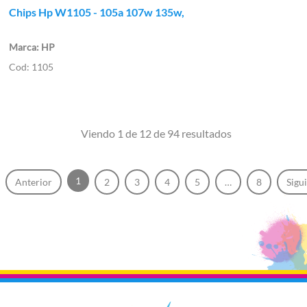
Chips Hp W1105 - 105a 107w 135w,
HP
1105
Viendo 1 de 12 de 94 resultados
1
Anterior
2
3
4
5
…
8
Sigu