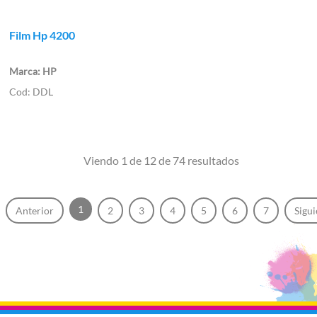
Film Hp 4200
HP
DDL
Viendo 1 de 12 de 74 resultados
1
Anterior
2
3
4
5
6
7
Sigui