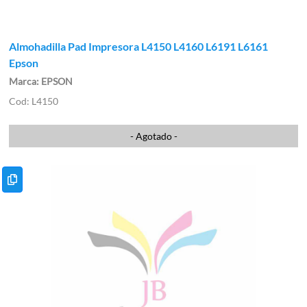
Almohadilla Pad Impresora L4150 L4160 L6191 L6161
Epson
EPSON
L4150
- Agotado -