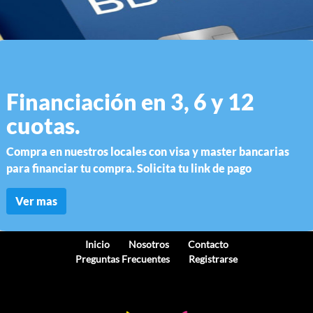
Financiación en 3, 6 y 12
cuotas.
Compra en nuestros locales con visa y master bancarias
para financiar tu compra. Solicita tu link de pago
Ver mas
Inicio
Nosotros
Contacto
Preguntas Frecuentes
Registrarse