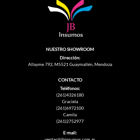
NUESTRO SHOWROOM
Dirección:
Allayme 792, M5521 Guaymallén, Mendoza
CONTACTO
Teléfonos:
(261)4326180
Graciela
(261)6972100
Camila
(261)2752977
E-mail:
ventas@jbinsumos.com.ar