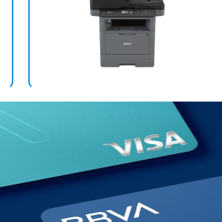
IMPRESORA BR MLT DCP-L5600DN LASER RED DUPLEX