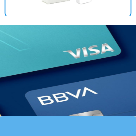
CABEZAL IPHONE 25W TIPO C MHJE3ZM/A