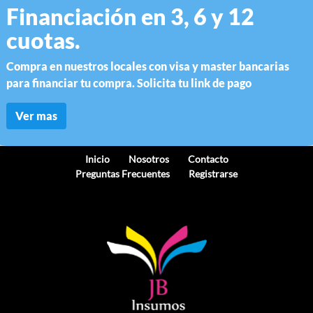
Financiación en 3, 6 y 12
cuotas.
Compra en nuestros locales con visa y master bancarias
para financiar tu compra. Solicita tu link de pago
Ver mas
Inicio
Nosotros
Contacto
Preguntas Frecuentes
Registrarse