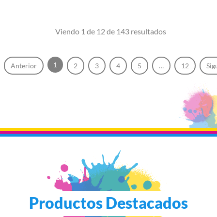
Viendo 1 de 12 de 143 resultados
1
Anterior
2
3
4
5
…
12
Sig
Productos Destacados